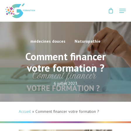
Skip
Men
to
Close
main
Menu
content
médecines douces
Naturopathie
Comment financer
votre formation ?
6 juillet 2023
Accueil
»
Comment financer votre formation ?