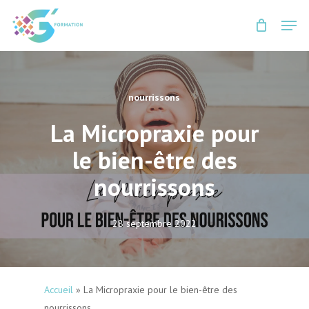
Skip
Men
to
Close
main
Menu
content
nourrissons
La Micropraxie pour
le bien-être des
nourrissons
28 septembre 2022
Accueil
»
La Micropraxie pour le bien-être des
nourrissons