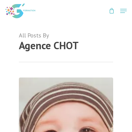
Skip
Men
to
Close
main
Menu
content
All Posts By
Agence CHOT