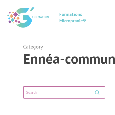
Skip
to
Formations
main
Micropraxie®
content
Category
Ennéa-communi