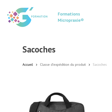
Skip
to
Formations
main
Micropraxie®
content
Sacoches
Accueil
Classe d’expédition du produit
Sacoches