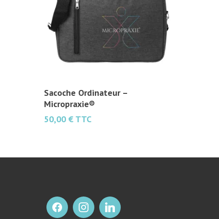
Ajouter Au Panier
Sacoche Ordinateur –
Micropraxie®
50,00
€
TTC